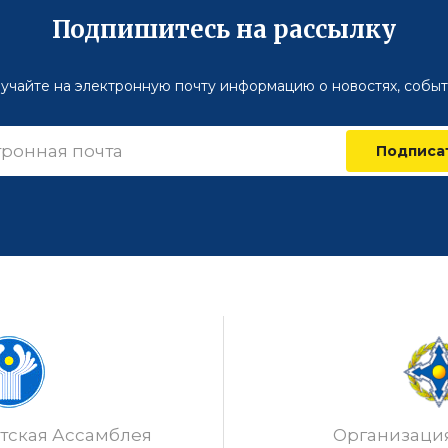
Подпишитесь на рассылку
учайте на электронную почту информацию о новостях, событ
Подписа
ская Ассамблея
Организаци