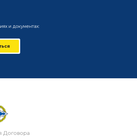
иях и документах:
ться
я Договора