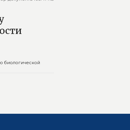
у
ности
ю биологической