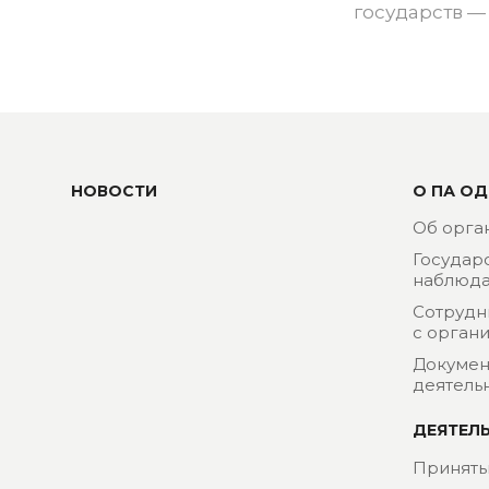
государств —
НОВОСТИ
О ПА ОД
Об орга
Государ
наблюда
Сотрудн
с орган
Докумен
деятель
ДЕЯТЕЛ
Приняты