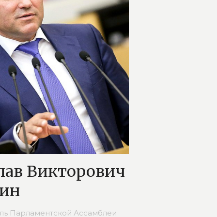
лав Викторович
дин
ль Парламентской Ассамблеи