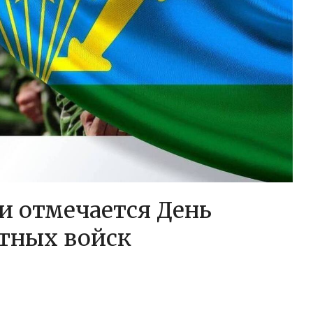
ии отмечается День
тных войск