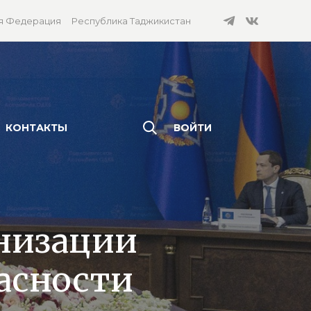
я Федерация
Республика Таджикистан
КОНТАКТЫ
ВОЙТИ
низации
асности