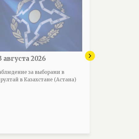
3 августа 2026
18-20 сент
аблюдение за выборами в
Участие в ме
рултай в Казахстане (Астана)
наблюдении з
выборами в Ро