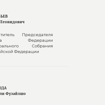
БЬЕВ
Леонидович
ститель Председателя
ета Федерации
рального Собрания
ийской Федерации
ОДА
ли Фузайлшо