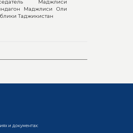
седатель Маджлиси
яндагон Маджлиси Оли
блики Таджикистан
иях и документах: