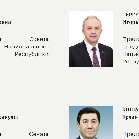
СЕРГЕ
овна
Игорь
тель Совета
Пре
 Национального
предс
 Республики
Наци
Респу
КОША
ханулы
Ерлан
тель Сената
Пред