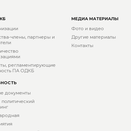
КБ
МЕДИА МАТЕРИАЛЫ
низации
Фото и видео
ства-члены, партнеры и
Другие материалы
тели
Контакты
ичество
изациями
ты, регламентирующие
ность ПА ОДКБ
ЬНОСТЬ
е документы
- политический
инг
ародная
иятия