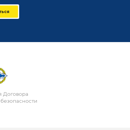
ться
я Договора
 безопасности