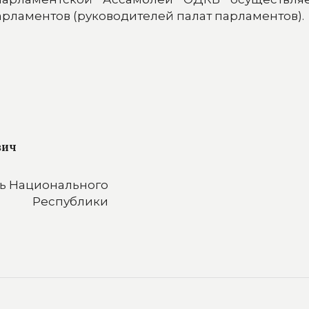
рламентов (руководителей палат парламентов).
вич
ь Национального
 Республики