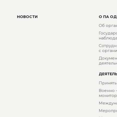
НОВОСТИ
О ПА ОД
Об орга
Государ
наблюда
Сотрудн
с орган
Докумен
деятель
ДЕЯТЕЛ
Приняты
Военно 
монитор
Междун
Меропр