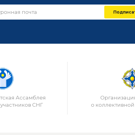
Подписа
ская Ассамблея
Организаци
 участников СНГ
о коллективной