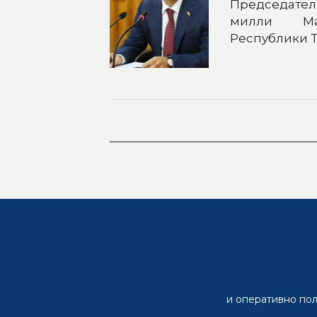
Председат
милли М
Республики 
и оперативно пол