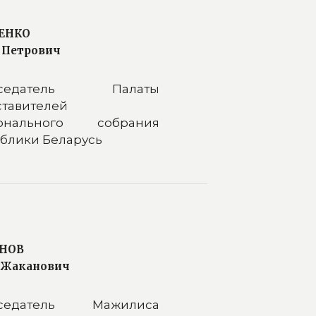
ЕНКО
 Петрович
дседатель Палаты
тавителей
онального собрания
блики Беларусь
НОВ
 Жаканович
седатель Мажилиса