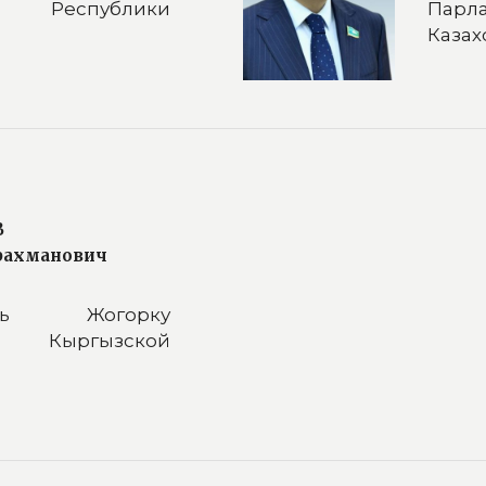
а Республики
Парл
Казах
В
рахманович
тель Жогорку
Кыргызской