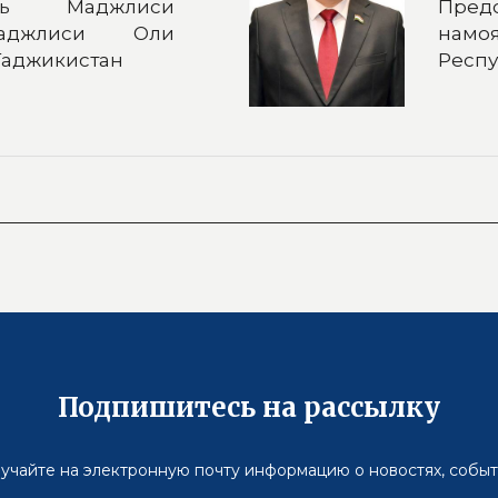
ель Маджлиси
Пред
аджлиси Оли
намо
Таджикистан
Респу
Подпишитесь на рассылку
учайте на электронную почту информацию о новостях, событ