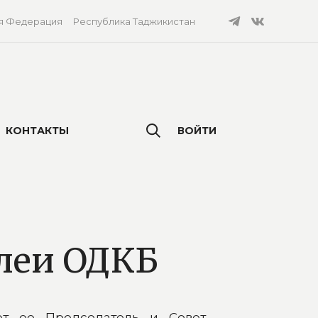
я Федерация
Республика Таджикистан
КОНТАКТЫ
ВОЙТИ
леи ОДКБ
т ее Председатель и Совет,