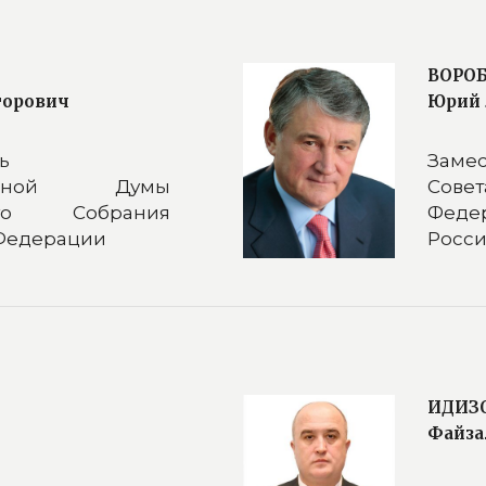
ВОРО
торович
Юрий 
ь
Заме
твенной Думы
Сов
ого Собрания
Феде
Федерации
Росс
ИДИЗ
Файза