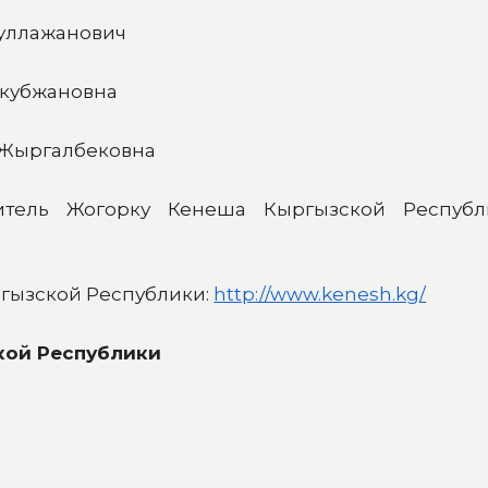
уллажанович
кубжановна
Жыргалбековна
итель Жогорку Кенеша Кыргызской Республи
гызской Республики:
http://www.kenesh.kg/
кой Республики