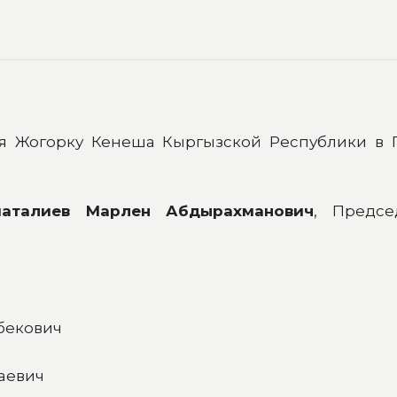
ия Жогорку Кенеша Кыргызской Республики в 
аталиев Марлен Абдырахманович
,
Предсе
бекович
аевич