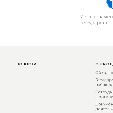
Межпарламент
государств —
НОВОСТИ
О ПА ОД
Об орга
Государ
наблюда
Сотрудн
с орган
Докумен
деятель