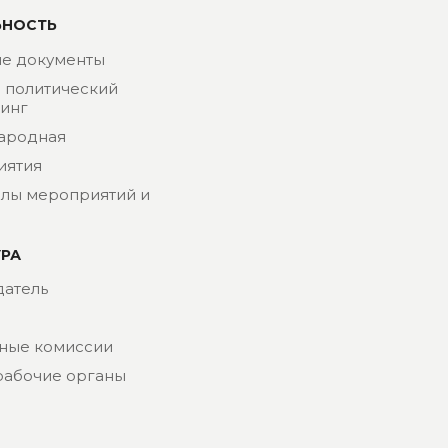
ЬНОСТЬ
е документы
- политический
инг
ародная
иятия
лы мероприятий и
УРА
атель
ные комиссии
рабочие органы
риат