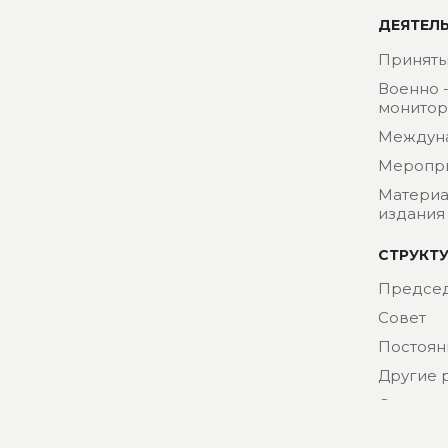
ДЕЯТЕЛ
Приняты
Военно 
монитор
Междун
Меропр
Материа
издания
СТРУКТ
Председ
Совет
Постоян
Другие 
Секрета