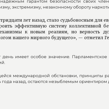
надежным гарантом безопасности своих чле
му, экстремизму, незаконному обороту наркот
 тридцати лет назад, стало судьбоносным для е
роить эффективную систему коллективной бе
механизмы к новым реалиям, но верность д
логом нашего мирного будущего», — отметил 
 день имеет особое значение. Парламентское
ий.
щейся международной обстановки, принципы р
 года назад, остаются незыблемым ориентиром д