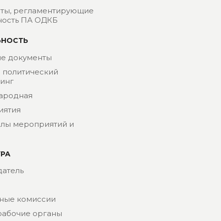
ты, регламентирующие
ность ПА ОДКБ
ЬНОСТЬ
е документы
- политический
инг
ародная
иятия
лы мероприятий и
УРА
атель
ные комиссии
рабочие органы