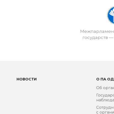
Межпарламент
государств —
НОВОСТИ
О ПА ОД
Об орга
Государ
наблюда
Сотрудн
с орган