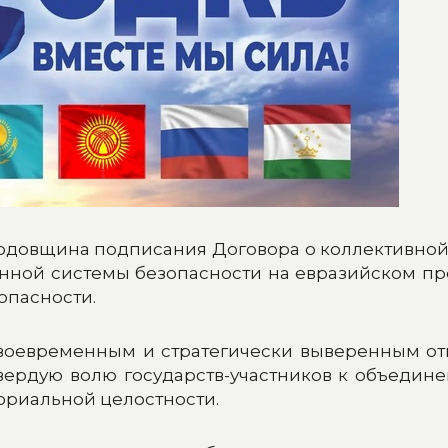
одовщина подписания Договора о коллективной б
ной системы безопасности на евразийском про
опасности.
воевременным и стратегически выверенным отв
ердую волю государств-участников к объедин
ториальной целостности.