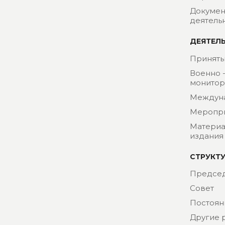
Докумен
деятель
ДЕЯТЕЛ
Приняты
Военно 
монитор
Междун
Меропр
Материа
издания
СТРУКТ
Председ
Совет
Постоян
Другие 