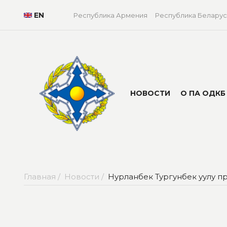
EN
Республика Армения
Республика Беларус
НОВОСТИ
О ПА ОДКБ
Главная /
Новости /
Нурланбек Тургунбек уулу п