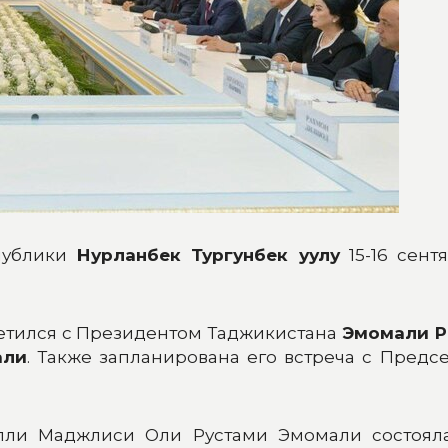
публики
Нурланбек Тургунбек уулу
15-16 сент
ретился с Президентом Таджикистана
Эмомали 
али
. Также запланирована его встреча с Пред
ли Маджлиси Оли Рустами Эмомали состояла