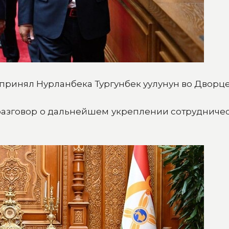
ринял Нурланбека Тургунбек уулунун во Дворце
 разговор о дальнейшем укреплении сотрудничес