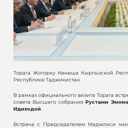
Торага Жогорку Кенеша Кыргызской Рес
Республике Таджикистан.
В рамках официального визита Торага вст
совета Высшего собрания
Рустами Эмом
Идизодой
.
Встреча с Председателем Маджлиси мил