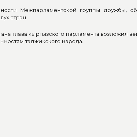
ьности Межпарламентской группы дружбы, о
ух стран.
тана глава кыргызского парламента возложил ве
нностям таджикского народа.