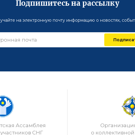
Подпишитесь на рассылку
учайте на электронную почту информацию о новостях, событ
Подписа
ская Ассамблея
Организаци
 участников СНГ
о коллективной