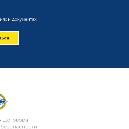
иях и документах:
ться
я Договора
 безопасности