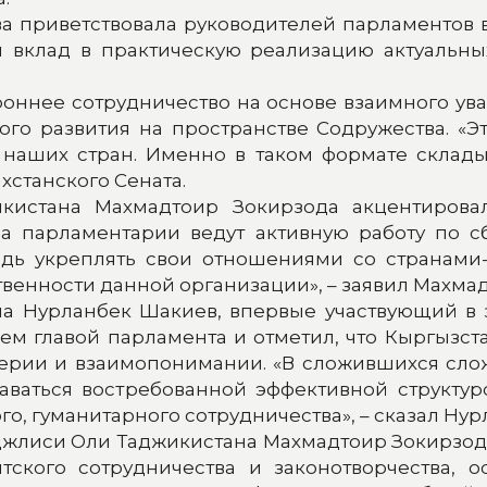
ва приветствовала руководителей парламентов 
й вклад в практическую реализацию актуальны
роннее сотрудничество на основе взаимного ув
ого развития на пространстве Содружества. «Э
 наших стран. Именно в таком формате склады
хстанского Сената.
икистана Махмадтоир Зокирзода акцентирова
 а парламентарии ведут активную работу по 
едь укреплять свои отношениями со странами-
ственности данной организации», – заявил Махма
а Нурланбек Шакиев, впервые участвующий в 
ием главой парламента и отметил, что Кыргыз
верии и взаимопонимании. «В сложившихся сло
аться востребованной эффективной структур
о, гуманитарного сотрудничества», – сказал Ну
лиси Оли Таджикистана Махмадтоир Зокирзода 
ского сотрудничества и законотворчества, 