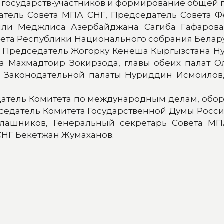
государств-участников и формирование общей п
атель Совета МПА СНГ, Председатель Совета 
лли Меджлиса Азербайджана Сагиба Гафарова
та Республики Национального собрания Белару
, Председатель Жогорку Кенеша Кыргызстана Н
 Махмадтоир Зокирзода, главы обеих палат О
ь Законодательной палаты Нуриддин Исмоило
датель Комитета по международным делам, обо
дседатель Комитета Государственной Думы Росси
алашников, Генеральный секретарь Совета М
СНГ Бекетжан Жумаханов.