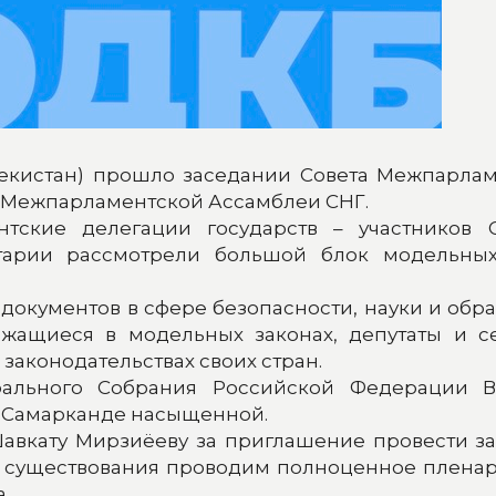
бекистан) прошло заседании Совета Межпарлам
ие Межпарламентской Ассамблеи СНГ.
тские делегации государств – участников С
тарии рассмотрели большой блок модельны
документов в сфере безопасности, науки и обра
ржащиеся в модельных законах, депутаты и се
законодательствах своих стран.
ального Собрания Российской Федерации В
в Самарканде насыщенной.
авкату Мирзиёеву за приглашение провести за
е существования проводим полноценное пленар
.