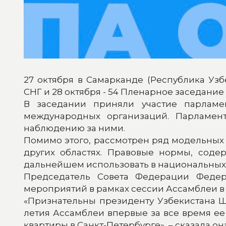
27 октября в Самарканде (Республика Уз
СНГ и 28 октября - 54 Пленарное заседан
В заседании приняли участие парламен
международных организаций. Парламен
наблюдению за ними.
Помимо этого, рассмотрен ряд модельных 
других областях. Правовые нормы, соде
дальнейшем использовать в национальных 
Председатель Совета Федерации Федер
мероприятий в рамках сессии Ассамблеи 
«Признательны президенту Узбекистана Ш
летия Ассамблеи впервые за все время е
квартиры в Санкт-Петербурге», – сказала она