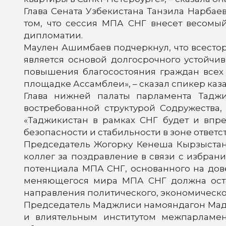
Глава Сената Узбекистана Танзила Нарбае
том, что сессия МПА СНГ внесет весомы
дипломатии.
Маулен Ашимбаев подчеркнул, что всесто
является основой долгосрочного устойчив
повышения благосостояния граждан всех
площадке Ассамблеи», – сказал спикер каза
Глава нижней палаты парламента Тадж
востребованной структурой Содружества,
«Таджикистан в рамках СНГ будет и впр
безопасности и стабильности в зоне ответ
Председатель Жогорку Кенеша Кырзыстан
коллег за поздравление в связи с избран
потенциала МПА СНГ, основанного на до
меняющегося мира МПА СНГ должна остав
направления политического, экономическог
Председатель Маджлиси намояндагон Мадж
и влиятельным институтом межпарламент