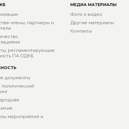
КБ
МЕДИА МАТЕРИАЛЫ
низации
Фото и видео
ства-члены, партнеры и
Другие материалы
тели
Контакты
ичество
изациями
ты, регламентирующие
ность ПА ОДКБ
ЬНОСТЬ
е документы
- политический
инг
ародная
иятия
лы мероприятий и