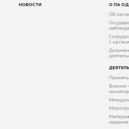
НОВОСТИ
О ПА ОД
Об орга
Государ
наблюда
Сотрудн
с орган
Докумен
деятель
ДЕЯТЕЛ
Приняты
Военно 
монитор
Междун
Меропр
Материа
издания