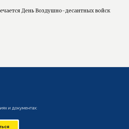
тмечается День Воздушно-десантных войск
иях и документах:
ться