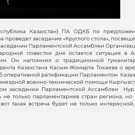
(Республика Казахстан) ПА ОДКБ по предлож
а проведет заседание «Круглого стола», посвящ
заседании Парламентской Ассамблеи Организац
родной повестки дня остается ситуация в Аф
ин. Он напомнил о традиционной гуманита
идента Казахстана Касым-Жомарта Токаева о в
б оперативной ратификации Парламентом Казахс
змездной военно-технической помощи Кыргызста
м заседании Парламентской Ассамблеи Нурлан
ь не только парламентариев стран региона, но
о вот такая встреча будет не только интересно