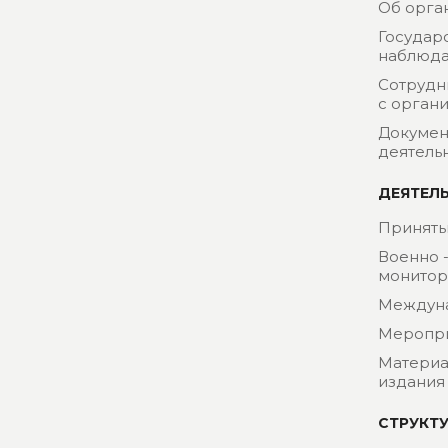
Об орга
Государ
наблюда
Сотрудн
с орган
Докумен
деятель
ДЕЯТЕЛ
Приняты
Военно 
монитор
Междун
Меропр
Материа
издания
СТРУКТ