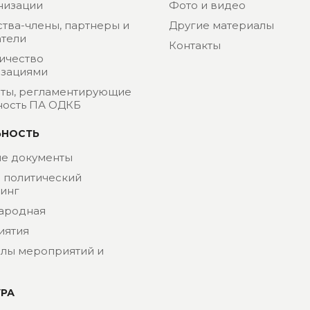
низации
Фото и видео
ства-члены, партнеры и
Другие материалы
тели
Контакты
ичество
изациями
ты, регламентирующие
ность ПА ОДКБ
ЬНОСТЬ
е документы
- политический
инг
ародная
иятия
лы мероприятий и
УРА