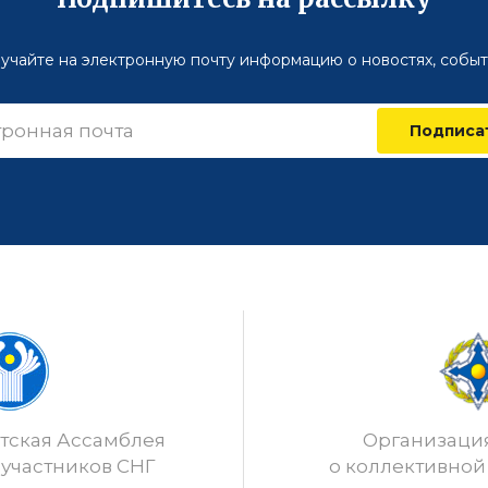
учайте на электронную почту информацию о новостях, событ
Подписа
ская Ассамблея
Организаци
 участников СНГ
о коллективной