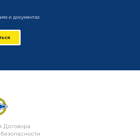
иях и документах:
ться
я Договора
 безопасности