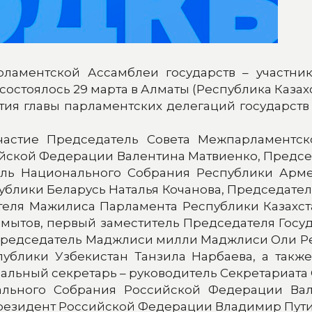
ламентской Ассамблеи государств – участник
остоялось 29 марта в Алматы (Республика Казахс
ия главы парламентских делегаций государств
астие Председатель Совета Межпарламентск
йской Федерации Валентина Матвиенко, Предс
ель Национального Собрания Республики Арм
блики Беларусь Наталья Кочанова, Председател
еля Мажилиса Парламента Республики Казахст
мытов, первый заместитель Председателя Гос
Председатель Маджлиси милли Маджлиси Оли Ре
ублики Узбекистан Танзила Нарбаева, а так
альный секретарь – руководитель Секретариата
льного Собрания Российской Федерации Вале
Президент Российской Федерации Владимир Пути