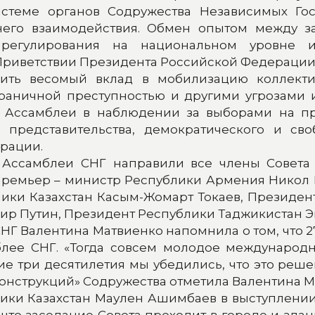
стеме органов Содружества Независимых Гос
него взаимодействия. Обмен опытом между з
 регулирования на национальном уровне 
в Приветствии Президента Российской Федерации
сить весомый вклад в мобилизацию коллект
граничной преступностью и другими угрозами 
й Ассамблеи в наблюдении за выборами на п
представительства, демократического и своб
рации.
 Ассамблеи СНГ направили все члены Совета 
 Премьер – министр Республики Армения Никол
ики Казахстан Касым-Жомарт Токаев, Президе
р Путин, Президент Республики Таджикистан Э
Г Валентина Матвиенко напомнила о том, что 2
лее СНГ. «Тогда совсем молодое международ
е три десятилетия мы убедились, что это реше
конструкций» Содружества отметила Валентина М
ики Казахстан Маулен Ашимбаев в выступлени
 что заседание Совета проходит в городе и здан