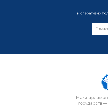
и оперативно пол
Межпарламент
государств —