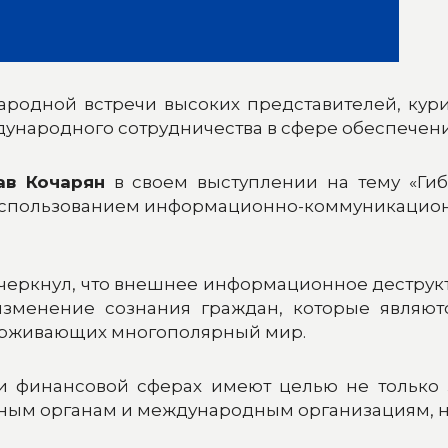
народной встречи высоких представителей, кур
дународного сотрудничества в сфере обеспечен
ав Кочарян
в своем выступлении на тему «Ги
 использованием информационно-коммуникацио
черкнул, что внешнее информационное деструкт
зменение сознания граждан, которые являют
держивающих многополярный мир.
и финансовой сферах имеют целью не только з
нным органам и международным организациям, 