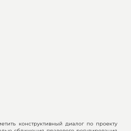
метить конструктивный диалог по проекту
целью сближения правового регулирования