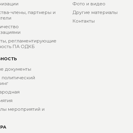
низации
Фото и видео
ства-члены, партнеры и
Другие материалы
тели
Контакты
ичество
изациями
ты, регламентирующие
ность ПА ОДКБ
ЬНОСТЬ
е документы
- политический
инг
ародная
иятия
лы мероприятий и
УРА