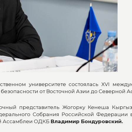
рственном университете состоялась XVI межд
езопасности от Восточной Азии до Северной Афр
мочный представитель Жогорку Кенеша Кырг
едерального Собрания Российской Федерации
ой Ассамблеи ОДКБ
Владимир Бондуровский.