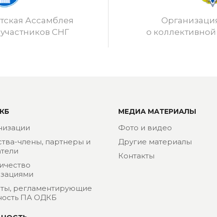
ская Ассамблея
Организаци
 участников СНГ
о коллективной
КБ
МЕДИА МАТЕРИАЛЫ
низации
Фото и видео
ства-члены, партнеры и
Другие материалы
тели
Контакты
ичество
изациями
ты, регламентирующие
ность ПА ОДКБ