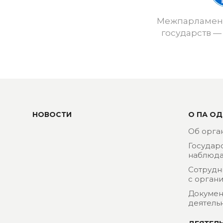
Межпарламент
государств —
НОВОСТИ
О ПА ОД
Об орга
Государ
наблюда
Сотрудн
с орган
Докумен
деятель