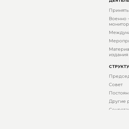
ДЕЯТЕЛ
Приняты
Военно 
монитор
Междун
Меропр
Материа
издания
СТРУКТ
Председ
Совет
Постоян
Другие 
Секрета