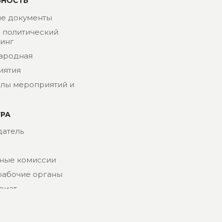
ЬНОСТЬ
е документы
- политический
инг
ародная
иятия
лы мероприятий и
УРА
атель
ные комиссии
рабочие органы
риат