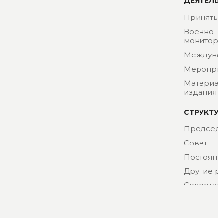
ДЕЯТЕЛ
Приняты
Военно 
монитор
Междун
Меропр
Материа
издания
СТРУКТ
Председ
Совет
Постоян
Другие 
Секрета