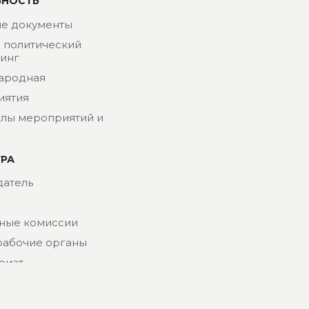
ЬНОСТЬ
е документы
- политический
инг
ародная
иятия
лы мероприятий и
УРА
атель
ные комиссии
рабочие органы
риат