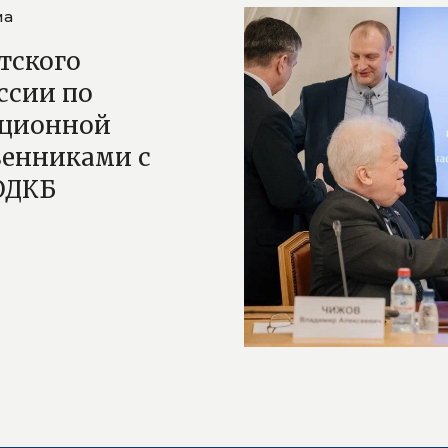
ма
тского
ссии по
ационной
венниками с
ОДКБ