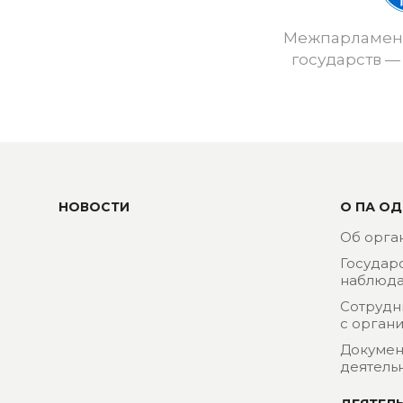
Межпарламент
государств —
НОВОСТИ
О ПА ОД
Об орга
Государ
наблюда
Сотрудн
с орган
Докумен
деятель