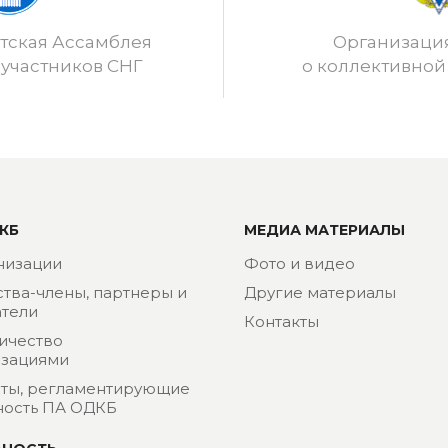
ская Ассамблея
Организаци
 участников СНГ
о коллективной
КБ
МЕДИА МАТЕРИАЛЫ
низации
Фото и видео
ства-члены, партнеры и
Другие материалы
тели
Контакты
ичество
изациями
ты, регламентирующие
ность ПА ОДКБ