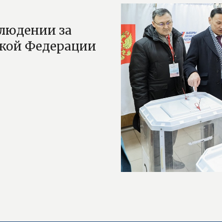
людении за
ской Федерации