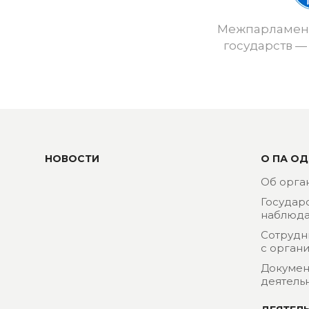
Межпарламент
государств —
НОВОСТИ
О ПА ОД
Об орга
Государ
наблюда
Сотрудн
с орган
Докумен
деятель