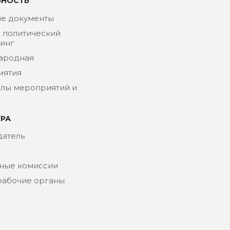
ЬНОСТЬ
е документы
- политический
инг
ародная
иятия
лы мероприятий и
УРА
атель
ные комиссии
рабочие органы
риат