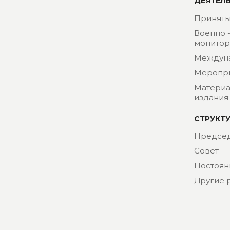
ДЕЯТЕЛ
Приняты
Военно 
монитор
Междун
Меропр
Материа
издания
СТРУКТ
Председ
Совет
Постоян
Другие 
Секрета