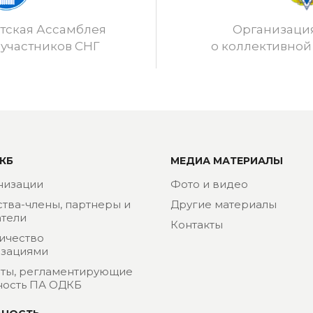
ская Ассамблея
Организаци
 участников СНГ
о коллективной
КБ
МЕДИА МАТЕРИАЛЫ
низации
Фото и видео
ства-члены, партнеры и
Другие материалы
тели
Контакты
ичество
изациями
ты, регламентирующие
ность ПА ОДКБ