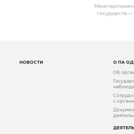
Межпарламент
государств —
НОВОСТИ
О ПА ОД
Об орга
Государ
наблюда
Сотрудн
с орган
Докумен
деятель
ДЕЯТЕЛ