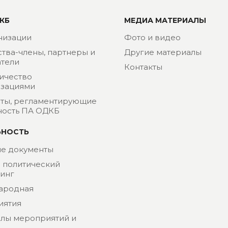
КБ
МЕДИА МАТЕРИАЛЫ
низации
Фото и видео
ства-члены, партнеры и
Другие материалы
тели
Контакты
ичество
изациями
ты, регламентирующие
ность ПА ОДКБ
ЬНОСТЬ
е документы
- политический
инг
ародная
иятия
лы мероприятий и