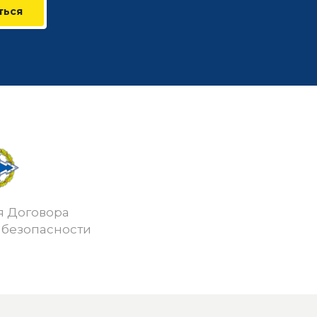
ться
я Договора
 безопасности