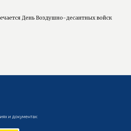
тмечается День Воздушно-десантных войск
иях и документах: