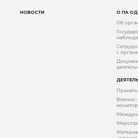
НОВОСТИ
О ПА ОД
Об орга
Государ
наблюда
Сотрудн
с орган
Докумен
деятель
ДЕЯТЕЛ
Приняты
Военно 
монитор
Междун
Меропр
Материа
издания