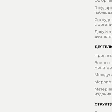
Об орга
Государ
наблюда
Сотрудн
с орган
Докумен
деятель
ДЕЯТЕЛ
Приняты
Военно 
монитор
Междун
Меропр
Материа
издания
СТРУКТ