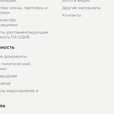
низации
Фото и видео
ства-члены, партнеры и
Другие материалы
тели
Контакты
ичество
изациями
ты, регламентирующие
ность ПА ОДКБ
ЬНОСТЬ
е документы
- политический
инг
ародная
иятия
лы мероприятий и
УРА