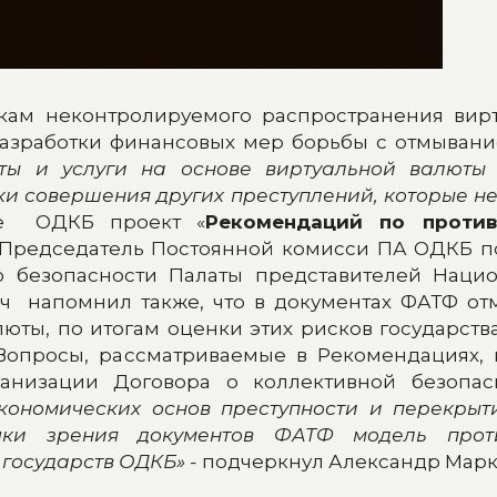
ам неконтролируемого распространения вирт
разработки финансовых мер борьбы с отмывани
кты и услуги на основе виртуальной валюты
и совершения других преступлений, которые не
ее ОДКБ проект «
Рекомендаций по против
Председатель Постоянной комисси ПА ОДКБ по
о безопасности Палаты представителей Нацио
ч напомнил также, что в документах ФАТФ отм
люты, по итогам оценки этих рисков государст
«Вопросы, рассматриваемые в Рекомендациях,
низации Договора о коллективной безопас
кономических основ преступности и перекры
ки зрения документов ФАТФ модель проти
 государств ОДКБ» -
подчеркнул Александр Марк