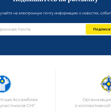
учайте на электронную почту информацию о новостях, событ
Подписа
ская Ассамблея
Организаци
 участников СНГ
о коллективной