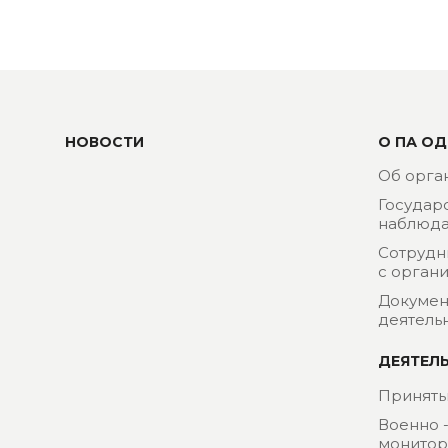
НОВОСТИ
О ПА ОД
Об орга
Государ
наблюда
Сотрудн
с орган
Докумен
деятель
ДЕЯТЕЛ
Приняты
Военно 
монитор