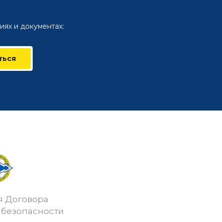
иях и документах:
ться
я Договора
 безопасности