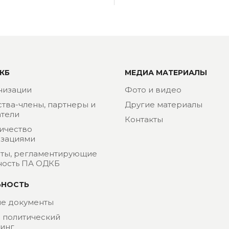
КБ
МЕДИА МАТЕРИАЛЫ
низации
Фото и видео
ства-члены, партнеры и
Другие материалы
тели
Контакты
ичество
изациями
ты, регламентирующие
ность ПА ОДКБ
ЬНОСТЬ
е документы
- политический
инг