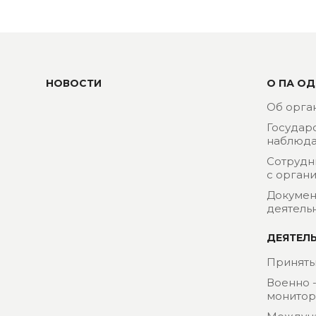
НОВОСТИ
О ПА ОД
Об орга
Государ
наблюда
Сотрудн
с орган
Докумен
деятель
ДЕЯТЕЛ
Приняты
Военно 
монитор