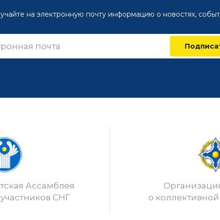
учайте на электронную почту информацию о новостях, событ
Подписа
ская Ассамблея
Организаци
 участников СНГ
о коллективной