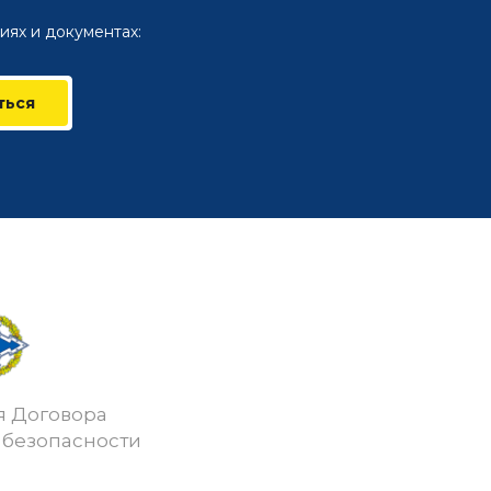
иях и документах:
ться
я Договора
 безопасности