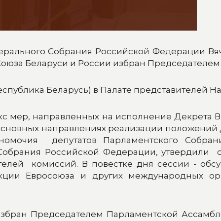
ерального Собрания Российской Федерации Вя
оюза Беларуси и России избран Председателем
еспублика Беларусь) в Палате представителей Н
кс мер, направленных на исполнение Декрета В
б Основных направлениях реализации положений
номочия депутатов Парламентского Собрани
Собрания Российской Федерации, утвердили 
елей комиссий. В повестке дня сессии - обс
еакции Евросоюза и других международных о
избран Председателем Парламентской Ассамбл