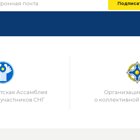
Подписа
ская Ассамблея
Организаци
 участников СНГ
о коллективной