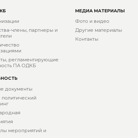
КБ
МЕДИА МАТЕРИАЛЫ
низации
Фото и видео
ства-члены, партнеры и
Другие материалы
тели
Контакты
ичество
изациями
ты, регламентирующие
ность ПА ОДКБ
ЬНОСТЬ
е документы
- политический
инг
ародная
иятия
лы мероприятий и