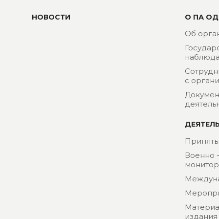
НОВОСТИ
О ПА ОД
Об орга
Государ
наблюда
Сотрудн
с орган
Докумен
деятель
ДЕЯТЕЛ
Приняты
Военно 
монитор
Междун
Меропр
Материа
издания