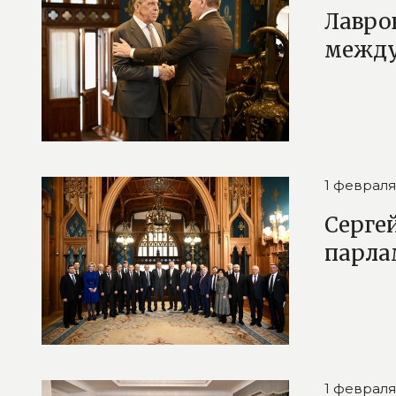
Лавро
межд
1 февраля
Серге
парла
1 февраля