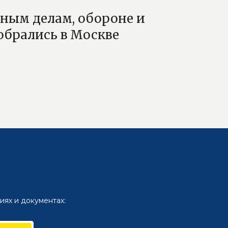
ным делам, обороне и
обрались в Москве
иях и документах: