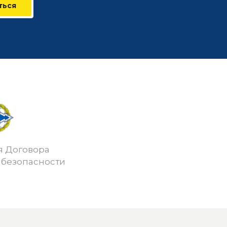
ться
я Договора
 безопасности