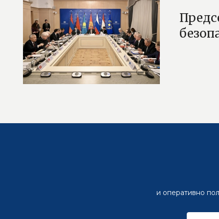
Предс
безоп
и оперативно пол