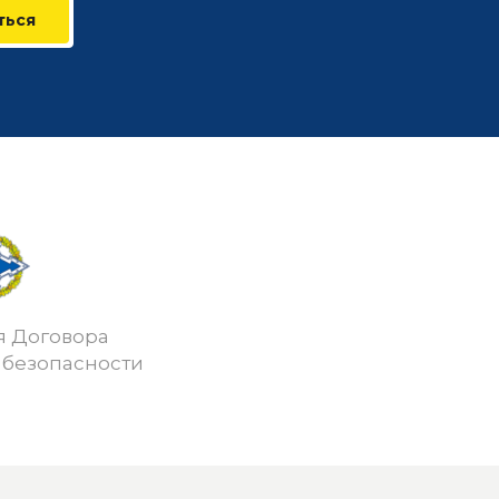
ться
я Договора
 безопасности