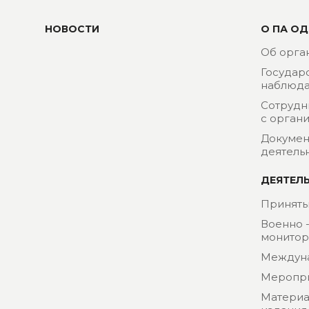
НОВОСТИ
О ПА ОД
Об орга
Государ
наблюда
Сотрудн
с орган
Докумен
деятель
ДЕЯТЕЛ
Приняты
Военно 
монитор
Междун
Меропр
Материа