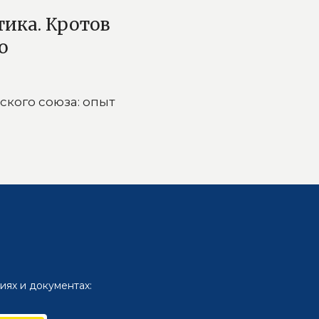
тика. Кротов
о
ского союза: опыт
иях и документах: