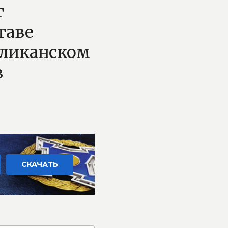
т
таве
бликанском
в
СКАЧАТЬ