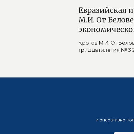
Евразийская и
М.И. От Белов
экономическог
Кротов М.И. От Бел
тридцатилетия № 3 2
и оперативно пол