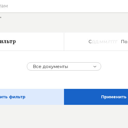
"
ильтр
С
По
Все документы
ить фильтр
Применить 