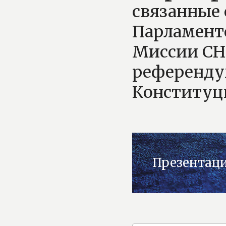
связанные 
Парламентс
Миссии СН
референду
Конституц
Презентаци