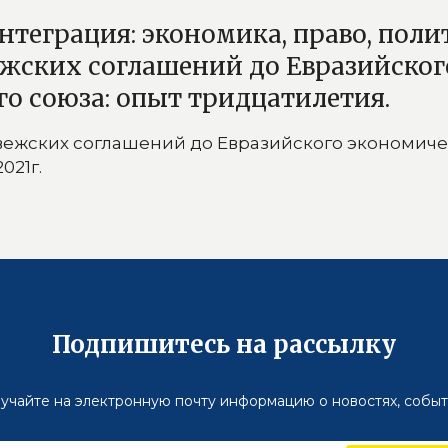
нтеграция: экономика, право, поли
ежских соглашений до Евразийског
о союза: опыт тридцатилетия.
овежских соглашений до Евразийского экономиче
021г.
Подпишитесь на рассылку
учайте на электронную почту информацию о новостях, событ