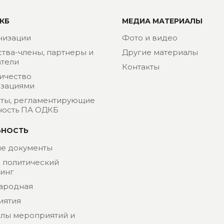
КБ
МЕДИА МАТЕРИАЛЫ
низации
Фото и видео
ства-члены, партнеры и
Другие материалы
тели
Контакты
ичество
изациями
ты, регламентирующие
ность ПА ОДКБ
ЬНОСТЬ
е документы
- политический
инг
ародная
иятия
лы мероприятий и