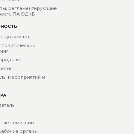
ты, регламентирующие
ность ПА ОДКБ
ЬНОСТЬ
е документы
- политический
инг
ародная
иятия
лы мероприятий и
УРА
атель
ные комиссии
рабочие органы