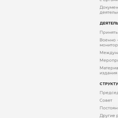
Докумен
деятель
ДЕЯТЕЛ
Приняты
Военно 
монитор
Междун
Меропр
Материа
издания
СТРУКТ
Председ
Совет
Постоян
Другие 