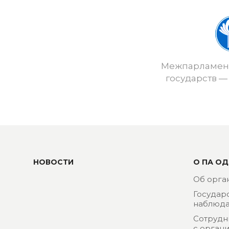
Межпарламент
государств —
НОВОСТИ
О ПА ОД
Об орга
Государ
наблюда
Сотрудн
с орган